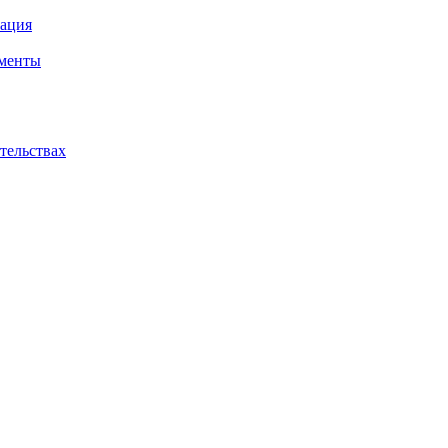
ация
ументы
ательствах