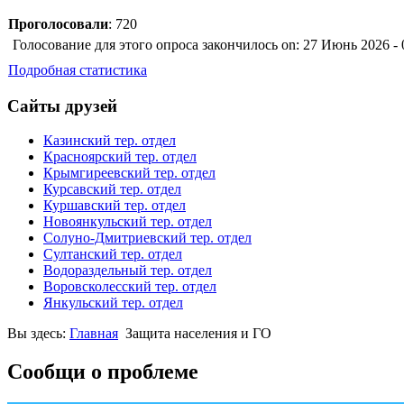
Проголосовали
: 720
Голосование для этого опроса закончилось on: 27 Июнь 2026 - 
Подробная статистика
Сайты друзей
Казинский тер. отдел
Красноярский тер. отдел
Крымгиреевский тер. отдел
Курсавский тер. отдел
Куршавский тер. отдел
Новоянкульский тер. отдел
Солуно-Дмитриевский тер. отдел
Султанский тер. отдел
Водораздельный тер. отдел
Воровсколесский тер. отдел
Янкульский тер. отдел
Вы здесь:
Главная
Защита населения и ГО
Сообщи о проблеме