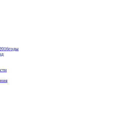
-2016годы
од
сти
ания