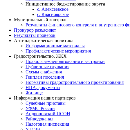
Инициативное бюджетирование округа
с. Алексеевское
с. Красноярское
Муниципальный контроль
Результаты финансового контроля и внутреннего ф
Прокурор разъясняет
Результаты проверок
Антинаркотическая политика
Информационные материалы
Профилактические мероприятия
Градостроительство, ЖКХ
Правила землепользования и застройки
Публичные слушания
Схемы снабжения
Генплан поселения
Нормативы градостроительного проектирования
НПА, документы
Жилище
Информация наших партнеров
Судебные приставы
УФМС России
Андроповский ЦСОН
Райводоканал
Налоговая инспекция
УТСЗН