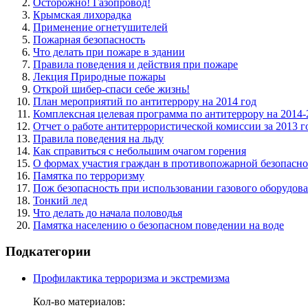
Осторожно! Газопровод!
Крымская лихорадка
Применение огнетушителей
Пожарная безопасность
Что делать при пожаре в здании
Правила поведения и действия при пожаре
Лекция Природные пожары
Открой шибер-спаси себе жизнь!
План мероприятий по антитеррору на 2014 год
Комплексная целевая программа по антитеррору на 2014
Отчет о работе антитеррористической комиссии за 2013 г
Правила поведения на льду
Как справиться с небольшим очагом горения
О формах участия граждан в противопожарной безопасно
Памятка по терроризму
Пож безопасность при использовании газового оборудов
Тонкий лед
Что делать до начала половодья
Памятка населению о безопасном поведении на воде
Подкатегории
Профилактика терроризма и экстремизма
Кол-во материалов: