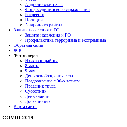
Андроповский Загс
Фонд медицинского страхования
Росреестр
Полиция
Андроповскрайгаз
Защита населения и ГО
Защита населения и ГО
Профилактика терроризма и экстремизма
Обратная связь
ЖЗЛ
Фотогалерея
Из жизни района
8 марта
9 мая
День освобождения села
Поздравление с 90-о летием
Праздник труда
Субботник
День знаний
Доска почета
Карта сайта
COVID-2019