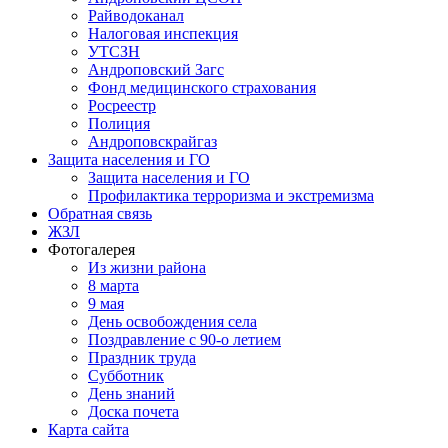
Райводоканал
Налоговая инспекция
УТСЗН
Андроповский Загс
Фонд медицинского страхования
Росреестр
Полиция
Андроповскрайгаз
Защита населения и ГО
Защита населения и ГО
Профилактика терроризма и экстремизма
Обратная связь
ЖЗЛ
Фотогалерея
Из жизни района
8 марта
9 мая
День освобождения села
Поздравление с 90-о летием
Праздник труда
Субботник
День знаний
Доска почета
Карта сайта