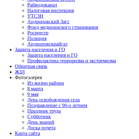
Райводоканал
Налоговая инспекция
УТСЗН
Андроповский Загс
Фонд медицинского страхования
Росреестр
Полиция
Андроповскрайгаз
Защита населения и ГО
Защита населения и ГО
Профилактика терроризма и экстремизма
Обратная связь
ЖЗЛ
Фотогалерея
Из жизни района
8 марта
9 мая
День освобождения села
Поздравление с 90-о летием
Праздник труда
Субботник
День знаний
Доска почета
Карта сайта