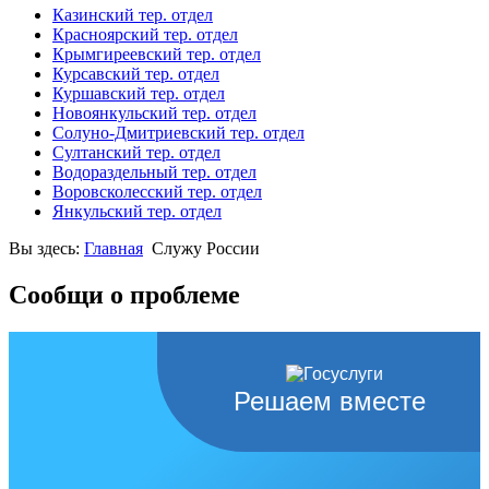
Казинский тер. отдел
Красноярский тер. отдел
Крымгиреевский тер. отдел
Курсавский тер. отдел
Куршавский тер. отдел
Новоянкульский тер. отдел
Солуно-Дмитриевский тер. отдел
Султанский тер. отдел
Водораздельный тер. отдел
Воровсколесский тер. отдел
Янкульский тер. отдел
Вы здесь:
Главная
Служу России
Сообщи о проблеме
Решаем вместе