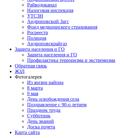
Райводоканал
Налоговая инспекция
УТСЗН
Андроповский Загс
Фонд медицинского страхования
Росреестр
Полиция
Андроповскрайгаз
Защита населения и ГО
Защита населения и ГО
Профилактика терроризма и экстремизма
Обратная связь
ЖЗЛ
Фотогалерея
Из жизни района
8 марта
9 мая
День освобождения села
Поздравление с 90-о летием
Праздник труда
Субботник
День знаний
Доска почета
Карта сайта