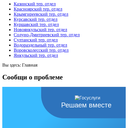
Казинский тер. отдел
Красноярский тер. отдел
Крымгиреевский тер. отдел
Курсавский тер. отдел
Куршавский тер. отдел
Новоянкульский тер. отдел
Солуно-Дмитриевский тер. отдел
Султанский тер. отдел
Водораздельный тер. отдел
Воровсколесский тер. отдел
Янкульский тер. отдел
Вы здесь:
Главная
Сообщи о проблеме
Решаем вместе