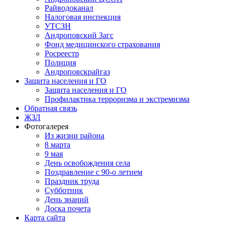
Райводоканал
Налоговая инспекция
УТСЗН
Андроповский Загс
Фонд медицинского страхования
Росреестр
Полиция
Андроповскрайгаз
Защита населения и ГО
Защита населения и ГО
Профилактика терроризма и экстремизма
Обратная связь
ЖЗЛ
Фотогалерея
Из жизни района
8 марта
9 мая
День освобождения села
Поздравление с 90-о летием
Праздник труда
Субботник
День знаний
Доска почета
Карта сайта