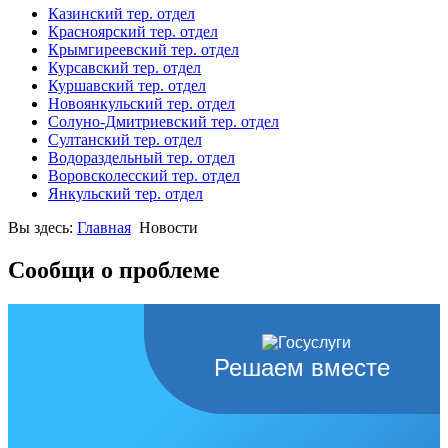
Казинский тер. отдел
Красноярский тер. отдел
Крымгиреевский тер. отдел
Курсавский тер. отдел
Куршавский тер. отдел
Новоянкульский тер. отдел
Солуно-Дмитриевский тер. отдел
Султанский тер. отдел
Водораздельный тер. отдел
Воровсколесский тер. отдел
Янкульский тер. отдел
Вы здесь:
Главная
Новости
Сообщи о проблеме
Решаем вместе