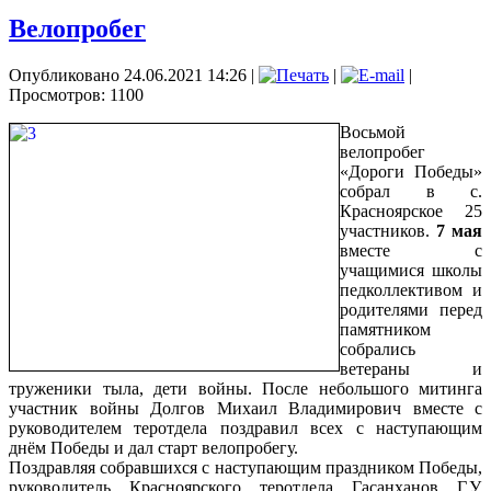
Велопробег
Опубликовано 24.06.2021 14:26
|
|
|
Просмотров: 1100
Восьмой
велопробег
«Дороги Победы»
собрал в с.
Красноярское 25
участников.
7 мая
вместе с
учащимися школы
педколлективом и
родителями перед
памятником
собрались
ветераны и
труженики тыла, дети войны. После небольшого митинга
участник войны Долгов Михаил Владимирович вместе с
руководителем теротдела поздравил всех с наступающим
днём Победы и дал старт велопробегу.
Поздравляя собравшихся с наступающим праздником Победы,
руководитель Красноярского теротдела Гасанханов Г.У.