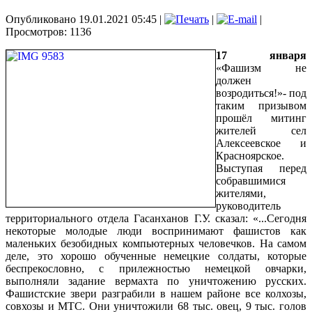
Опубликовано 19.01.2021 05:45
|
|
|
Просмотров: 1136
17 января
«Фашизм не
должен
возродиться!»- под
таким призывом
прошёл митинг
жителей сел
Алексеевское и
Красноярское.
Выступая перед
собравшимися
жителями,
руководитель
территориального отдела Гасанханов Г.У. сказал: «...Сегодня
некоторые молодые люди воспринимают фашистов как
маленьких безобидных компьютерных человечков. На самом
деле, это хорошо обученные немецкие солдаты, которые
беспрекословно, с прилежностью немецкой овчарки,
выполняли задание вермахта по уничтожению русских.
Фашистские звери разграбили в нашем районе все колхозы,
совхозы и МТС. Они уничтожили 68 тыс. овец, 9 тыс. голов