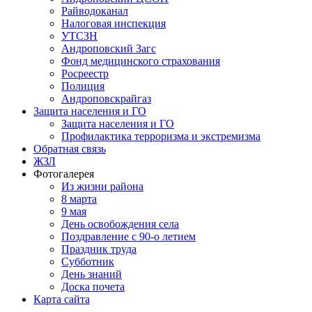
Райводоканал
Налоговая инспекция
УТСЗН
Андроповский Загс
Фонд медицинского страхования
Росреестр
Полиция
Андроповскрайгаз
Защита населения и ГО
Защита населения и ГО
Профилактика терроризма и экстремизма
Обратная связь
ЖЗЛ
Фотогалерея
Из жизни района
8 марта
9 мая
День освобождения села
Поздравление с 90-о летием
Праздник труда
Субботник
День знаний
Доска почета
Карта сайта