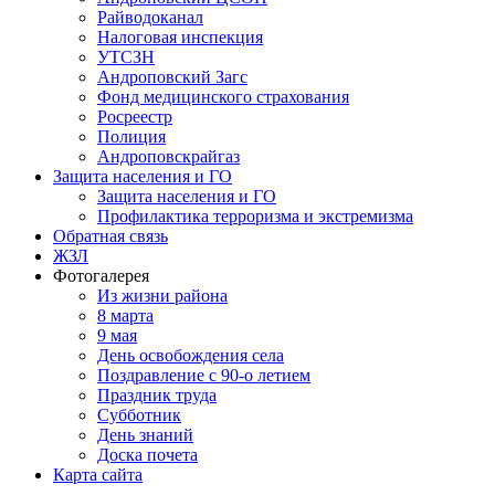
Райводоканал
Налоговая инспекция
УТСЗН
Андроповский Загс
Фонд медицинского страхования
Росреестр
Полиция
Андроповскрайгаз
Защита населения и ГО
Защита населения и ГО
Профилактика терроризма и экстремизма
Обратная связь
ЖЗЛ
Фотогалерея
Из жизни района
8 марта
9 мая
День освобождения села
Поздравление с 90-о летием
Праздник труда
Субботник
День знаний
Доска почета
Карта сайта