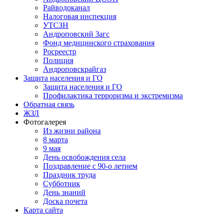
Райводоканал
Налоговая инспекция
УТСЗН
Андроповский Загс
Фонд медицинского страхования
Росреестр
Полиция
Андроповскрайгаз
Защита населения и ГО
Защита населения и ГО
Профилактика терроризма и экстремизма
Обратная связь
ЖЗЛ
Фотогалерея
Из жизни района
8 марта
9 мая
День освобождения села
Поздравление с 90-о летием
Праздник труда
Субботник
День знаний
Доска почета
Карта сайта