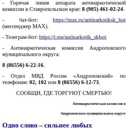
- Горячая линия аппарата антинаркотической
комиссии в Ставропольском крае:
8 (905) 461-02-24
.
-
ат-бот:
https://max.ru/antinarkotiksk_bot
Ч
(мессенджер MAX).
- Телеграм-бот:
https://t.me/antinarkotik_skbot
.
- Антинаркотическая комиссия Андроповского
муниципального округа:
8 (86556) 6-22-16
.
- Отдел МВД России «Андроповский» по
телефонам:
02, 102
или
8 (86556) 6-12-73
.
СООБЩИ, ГДЕ ТОРГУЮТ СМЕРТЬЮ!
Антинаркотическая комиссия в
Андроповском муниципальном округе
Одно слово – сильнее любых