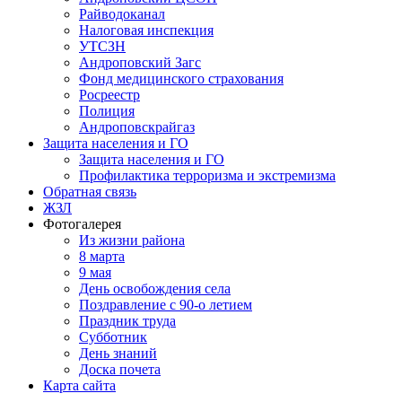
Райводоканал
Налоговая инспекция
УТСЗН
Андроповский Загс
Фонд медицинского страхования
Росреестр
Полиция
Андроповскрайгаз
Защита населения и ГО
Защита населения и ГО
Профилактика терроризма и экстремизма
Обратная связь
ЖЗЛ
Фотогалерея
Из жизни района
8 марта
9 мая
День освобождения села
Поздравление с 90-о летием
Праздник труда
Субботник
День знаний
Доска почета
Карта сайта