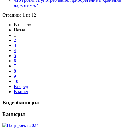
Что грозит за употребление, приобретение и хранение
наркотиков?
Страница 1 из 12
В начало
Назад
1
2
3
4
5
6
7
8
9
10
Вперёд
В конец
Видеобаннеры
Баннеры