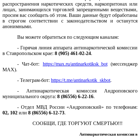
распространения наркотических средств, наркопритонах или
лицах, занимающихся торговлей запрещенными веществами,
просим вас сообщить об этом. Ваши данные будут обработаны
в строгом соответствии с законодательством и останутся
анонимными.
Вы можете обратиться по следующим каналам:
- Горячая линия аппарата антинаркотической комиссии
в Ставропольском крае:
8 (905) 461-02-24
.
- Чат-бот:
https://max.ru/antinarkotiksk_bot
(мессенджер
MAX).
- Телеграм-бот:
https://t.me/antinarkotik_skbot
.
- Антинаркотическая комиссия Андроповского
муниципального округа:
8 (86556) 6-22-16
.
- Отдел МВД России «Андроповский» по телефонам:
02, 102
или
8 (86556) 6-12-73
.
СООБЩИ, ГДЕ ТОРГУЮТ СМЕРТЬЮ!!!
Антинаркотическая комиссия в