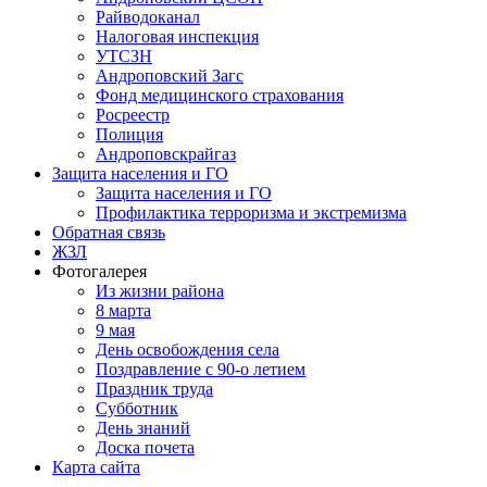
Райводоканал
Налоговая инспекция
УТСЗН
Андроповский Загс
Фонд медицинского страхования
Росреестр
Полиция
Андроповскрайгаз
Защита населения и ГО
Защита населения и ГО
Профилактика терроризма и экстремизма
Обратная связь
ЖЗЛ
Фотогалерея
Из жизни района
8 марта
9 мая
День освобождения села
Поздравление с 90-о летием
Праздник труда
Субботник
День знаний
Доска почета
Карта сайта