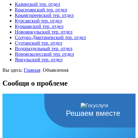
Казинский тер. отдел
Красноярский тер. отдел
Крымгиреевский тер. отдел
Курсавский тер. отдел
Куршавский тер. отдел
Новоянкульский тер. отдел
Солуно-Дмитриевский тер. отдел
Султанский тер. отдел
Водораздельный тер. отдел
Воровсколесский тер. отдел
Янкульский тер. отдел
Вы здесь:
Главная
Объявления
Сообщи о проблеме
Решаем вместе