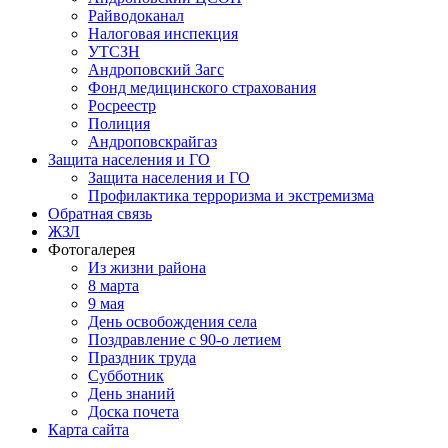
Райводоканал
Налоговая инспекция
УТСЗН
Андроповский Загс
Фонд медицинского страхования
Росреестр
Полиция
Андроповскрайгаз
Защита населения и ГО
Защита населения и ГО
Профилактика терроризма и экстремизма
Обратная связь
ЖЗЛ
Фотогалерея
Из жизни района
8 марта
9 мая
День освобождения села
Поздравление с 90-о летием
Праздник труда
Субботник
День знаний
Доска почета
Карта сайта